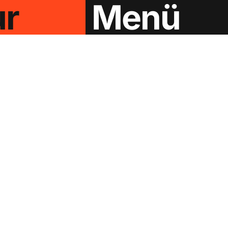
ur
Menü