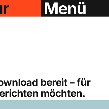
ur
Menü
ownload bereit – für
berichten möchten.