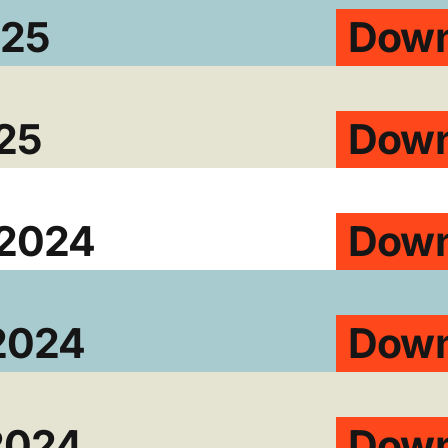
025
Down
025
Down
.2024
Down
.2024
Down
2024
Down